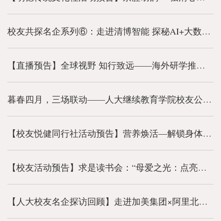
校友共探名企系列⑥：走进清博智能 探秘AI+大数据全栈落地
【直播预告】全球视野 知行致远——海外研学推荐会来了！
暮春四月，三场联动——人大继续教育学院校友公益社团活动精彩回顾
【校友悦健同行社活动预告】营养焕活—解锁身体自愈力 拥抱百岁人生
【校友活动预告】求是读书会：“母爱之光：点亮生命前行之路”读书沙龙
【人大校友名企探访回顾】走进加美集团×阿里北京总部，解锁科技与健康新视界