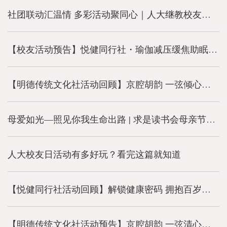
社团联动汇温情 多彩活动聚同心｜人大继教校友公益社团6月活动回顾
【校友活动预告】悦健同行社・瑜伽减压缓焦助眠公益活动
【明德传统文化社活动回顾】京腔胡韵 一弦倾心—京胡科普与演奏分享会圆满落幕
母爱如光—照见你我生命出路 | 求是读书会母亲节公益文化活动圆满举行
人大校友日活动有多好玩？看完这篇就知道
【悦健同行社活动回顾】解锁健康密码 拥抱百岁人生
【明德传统文化社活动预告】京腔胡韵 一弦清心——京胡科普与演奏分享会