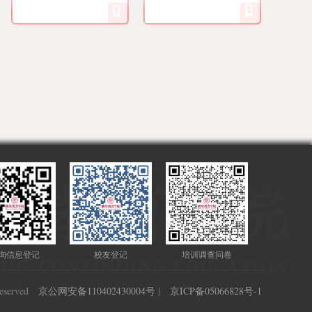
询信息登记
校友登记
培训调查问卷
served
京公网安备110402430004号
|
京ICP备05066828号-1